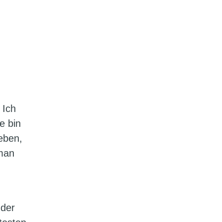
 Ich
e bin
eben,
 man
 der