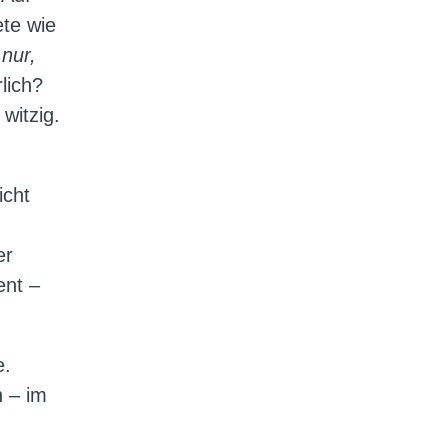
ete wie
 nur,
lich?
witzig.
icht
er
ent –
e.
n – im