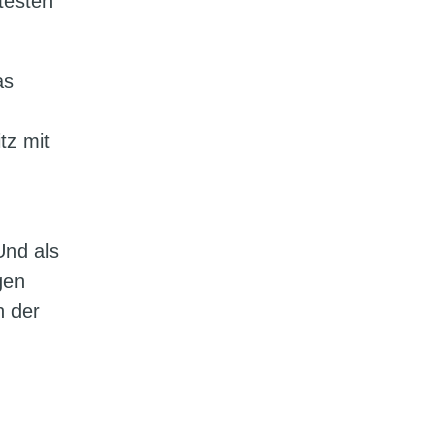
testen
as
tz mit
Und als
gen
n der