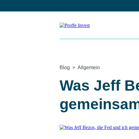
Skip
to
content
Home
Blog
Allgemein
Was Jeff Bezo
Was Jeff B
gemeinsam