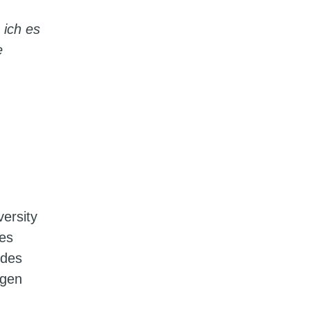
 ich es
e
ersity
ses
 des
ngen