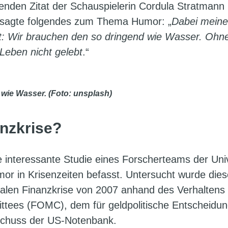
nden Zitat der Schauspielerin Cordula Stratmann
 sagte folgendes zum Thema Humor: „
Dabei meine
t: Wir brauchen den so dringend wie Wasser. Ohn
 Leben nicht gelebt
.“
wie Wasser. (Foto: unsplash)
anzkrise?
e interessante Studie eines Forscherteams der Univ
umor in Krisenzeiten befasst. Untersucht wurde die
len Finanzkrise von 2007 anhand des Verhaltens
tees (FOMC), dem für geldpolitische Entscheidu
schuss der US-Notenbank.