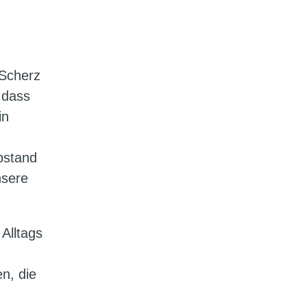
 Scherz
 dass
in
bstand
nsere
Alltags
n, die