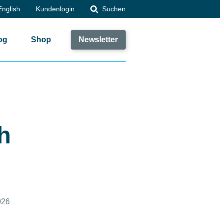
English
Kundenlogin
Suchen
og
Shop
Newsletter
h
026