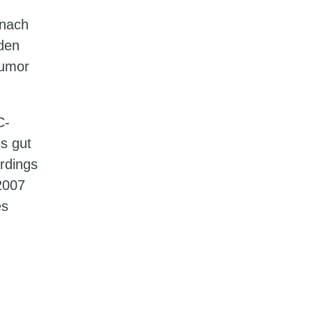
 nach
den
Humor
C-
s gut
erdings
2007
es