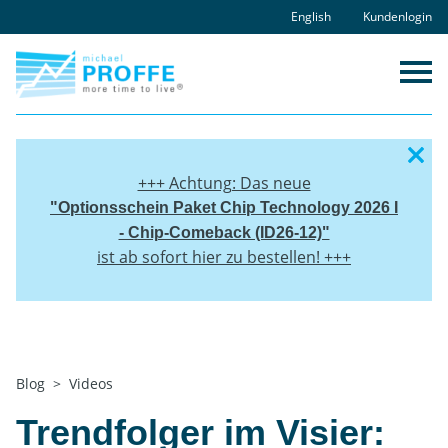
Skip
English
Kundenlogin
to
content
+++ Achtung: Das neue
"
Optionsschein Paket
Chip Technology 2026 I
- Chip-Comeback (ID26-12)"
ist ab sofort hier zu bestellen! +++
Home
Blog
Videos
Trendfolger im Visier: Warum Luxus ein
Megatrend ist
Trendfolger im Visier: