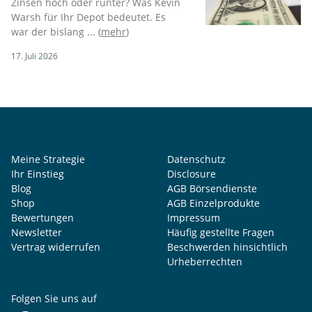
Zinsen hoch oder runter? Was Kevin
Warsh für Ihr Depot bedeutet. Es
war der bislang ... (
mehr
)
17. Juli 2026
Meine Strategie
Datenschutz
Ihr Einstieg
Disclosure
Blog
AGB Börsendienste
Shop
AGB Einzelprodukte
Bewertungen
Impressum
Newsletter
Häufig gestellte Fragen
Vertrag widerrufen
Beschwerden hinsichtlich
Urheberrechten
Folgen Sie uns auf