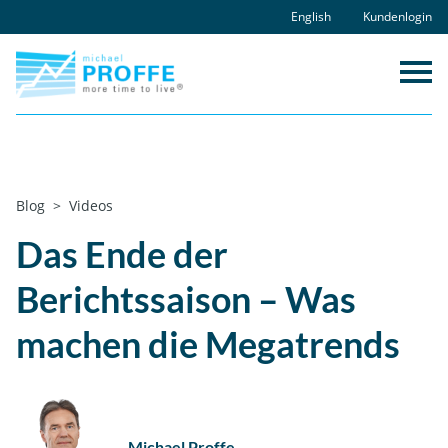
Skip
English
Kundenlogin
to
content
Home
Blog
Videos
Das Ende der Berichtssaison – Was machen
die Megatrends
Das Ende der
Berichtssaison – Was
machen die Megatrends
Michael Proffe