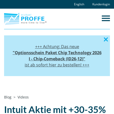
Skip
English
Kundenlogin
to
content
+++ Achtung: Das neue
"
Optionsschein Paket
Chip Technology 2026
I - Chip-Comeback (ID26-12)"
ist ab sofort hier zu bestellen! +++
Home
Blog
Videos
Intuit Aktie mit +30-35% Kurspotenzial in
2019
Intuit Aktie mit +30-35%