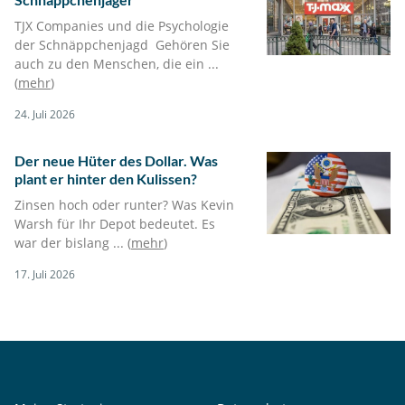
TJX Companies und die Psychologie
der Schnäppchenjagd Gehören Sie
auch zu den Menschen, die ein ...
(
mehr
)
24. Juli 2026
Der neue Hüter des Dollar. Was
plant er hinter den Kulissen?
Zinsen hoch oder runter? Was Kevin
Warsh für Ihr Depot bedeutet. Es
war der bislang ... (
mehr
)
17. Juli 2026