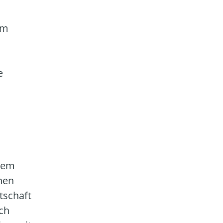
im
e
stem
chen
tschaft
ch