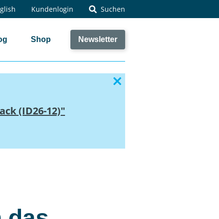
glish
Kundenlogin
Suchen
og
Shop
Newsletter
ack (ID26-12)"
n das