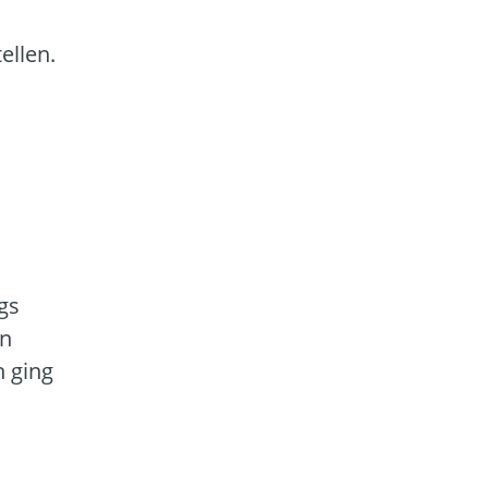
ellen.
gs
en
n ging