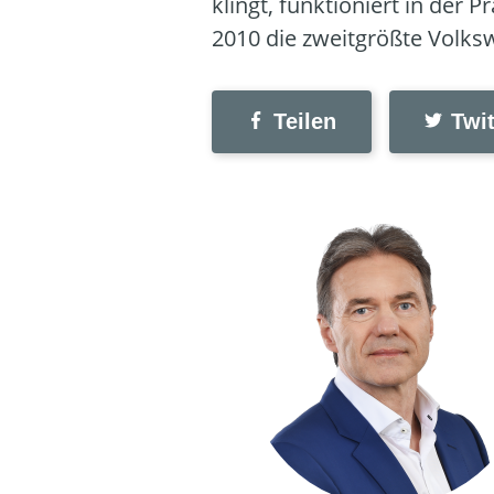
klingt, funktioniert in der 
2010 die zweitgrößte Volksw
Teilen
Twit