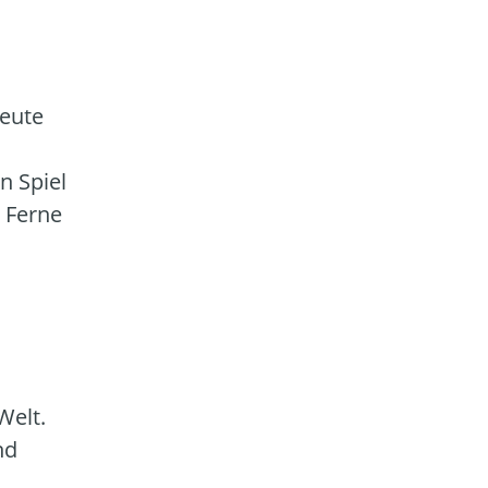
heute
n Spiel
 Ferne
Welt.
nd