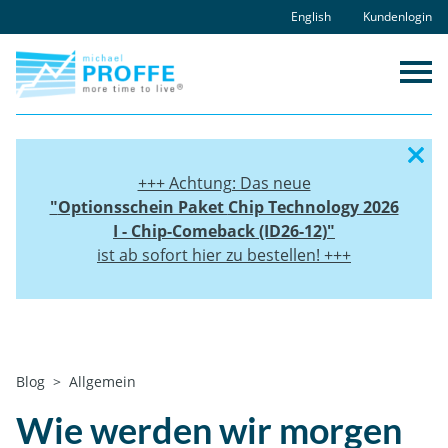
Skip
English
Kundenlogin
to
content
+++ Achtung: Das neue
"
Optionsschein Paket
Chip Technology 2026
I - Chip-Comeback (ID26-12)"
ist ab sofort hier zu bestellen! +++
Home
Blog
Allgemein
Wie werden wir morgen arbeiten?
Wie werden wir morgen