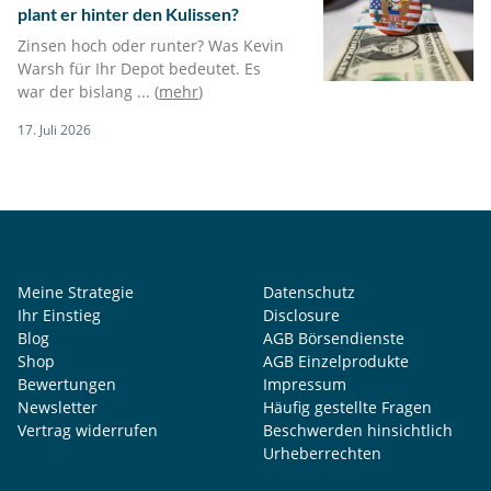
plant er hinter den Kulissen?
Zinsen hoch oder runter? Was Kevin
Warsh für Ihr Depot bedeutet. Es
war der bislang ... (
mehr
)
17. Juli 2026
Meine Strategie
Datenschutz
Ihr Einstieg
Disclosure
Blog
AGB Börsendienste
Shop
AGB Einzelprodukte
Bewertungen
Impressum
Newsletter
Häufig gestellte Fragen
Vertrag widerrufen
Beschwerden hinsichtlich
Urheberrechten