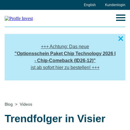
Skip
English
Kundenlogin
to
content
+++ Achtung: Das neue
"
Optionsschein Paket
Chip Technology 2026 I
- Chip-Comeback (ID26-12)"
ist ab sofort hier zu bestellen! +++
Home
Blog
Videos
Trendfolger in Visier
Trendfolger in Visier