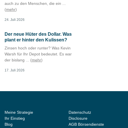
auch zu den Menschen, die ein ...
(
mehr
)
24. Juli 2026
Der neue Hüter des Dollar. Was
plant er hinter den Kulissen?
Zinsen hoch oder runter? Was Kevin
Warsh für Ihr Depot bedeutet. Es war
der bislang ... (
mehr
)
17. Juli 2026
Meine Strategie
Datenschutz
Ihr Einstieg
Disclosure
Blog
AGB Börsendienste