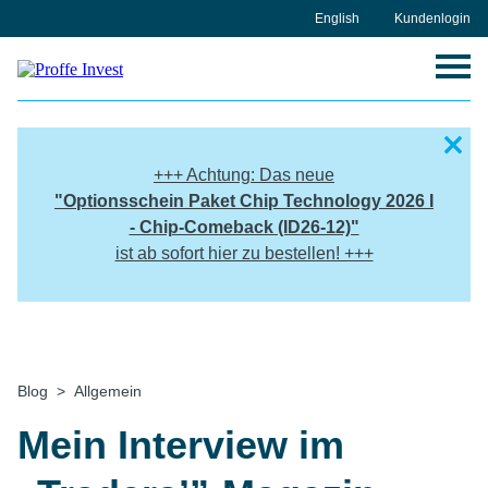
Skip
English
Kundenlogin
to
content
+++ Achtung: Das neue
"
Optionsschein Paket
Chip Technology 2026 I
- Chip-Comeback (ID26-12)"
ist ab sofort hier zu bestellen! +++
Home
Blog
Allgemein
Mein Interview im „Traders’”-Magazin
Mein Interview im