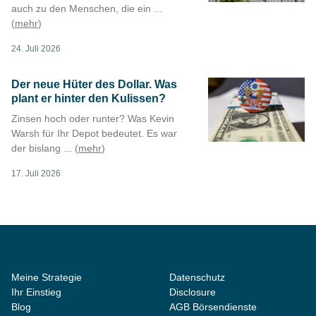
auch zu den Menschen, die ein ...
(
mehr
)
24. Juli 2026
Der neue Hüter des Dollar. Was
plant er hinter den Kulissen?
Zinsen hoch oder runter? Was Kevin
Warsh für Ihr Depot bedeutet. Es war
der bislang ... (
mehr
)
17. Juli 2026
Meine Strategie
Datenschutz
Ihr Einstieg
Disclosure
Blog
AGB Börsendienste