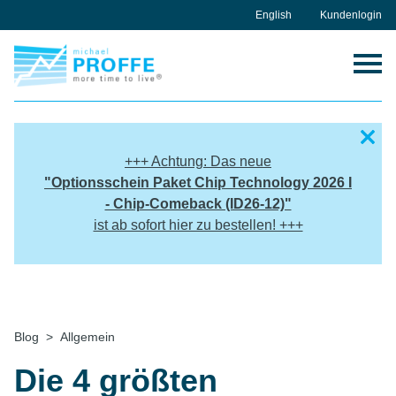
Skip
English
Kundenlogin
to
content
+++ Achtung: Das neue
"
Optionsschein Paket
Chip Technology 2026 I
- Chip-Comeback (ID26-12)"
ist ab sofort hier zu bestellen! +++
Home
Blog
Allgemein
Die 4 größten Investoren der Welt – und was
Sie von ihnen lernen können
Die 4 größten