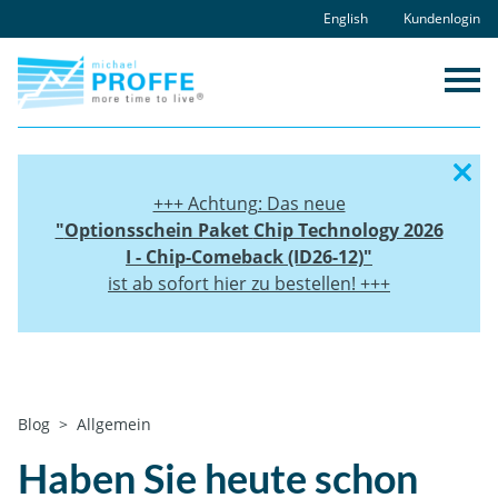
Skip
English
Kundenlogin
to
content
+++ Achtung: Das neue
"
Optionsschein Paket
Chip Technology 2026
I - Chip-Comeback (ID26-12)"
ist ab sofort hier zu bestellen! +++
Home
Blog
Allgemein
Haben Sie heute schon gegoogelt? – Wie
Marken uns prägen
Haben Sie heute schon