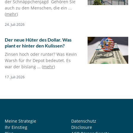
der Schnäppchenjagd Gehören Sie
auch zu den Menschen, die ein ...
(
mehr
)
24. Juli 2026
Der neue Hüter des Dollar. Was
plant er hinter den Kulissen?
Zinsen hoch oder runter? Was Kevin
Warsh für Ihr Depot bedeutet. Es
war der bislang ... (
mehr
)
17. Juli 2026
Meine Strategie
Datenschutz
Ihr Einstieg
Disclosure