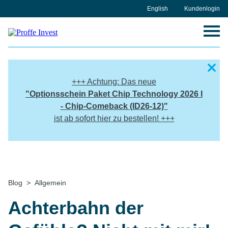
Skip
English
Kundenlogin
to
content
+++ Achtung: Das neue
"
Optionsschein Paket
Chip Technology 2026 I
- Chip-Comeback (ID26-12)"
ist ab sofort hier zu bestellen! +++
Home
Blog
Allgemein
Achterbahn der Gefühle? Nicht mit mir!
Achterbahn der